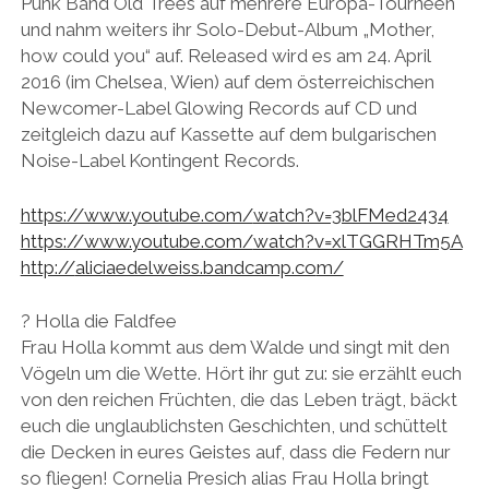
Punk Band Old Trees auf mehrere Europa-Tourneen
und nahm weiters ihr Solo-Debut-Album „Mother,
how could you“ auf. Released wird es am 24. April
2016 (im Chelsea, Wien) auf dem österreichischen
Newcomer-Label Glowing Records auf CD und
zeitgleich dazu auf Kassette auf dem bulgarischen
Noise-Label Kontingent Records.
https://www.youtube.com/
watch?v=3blFMed2434
https://www.youtube.com/
watch?v=xlTGGRHTm5A
http://
aliciaedelweiss.bandcamp.co
m/
? Holla die Faldfee
Frau Holla kommt aus dem Walde und singt mit den
Vögeln um die Wette. Hört ihr gut zu: sie erzählt euch
von den reichen Früchten, die das Leben trägt, bäckt
euch die unglaublichsten Geschichten, und schüttelt
die Decken in eures Geistes auf, dass die Federn nur
so fliegen! Cornelia Presich alias Frau Holla bringt