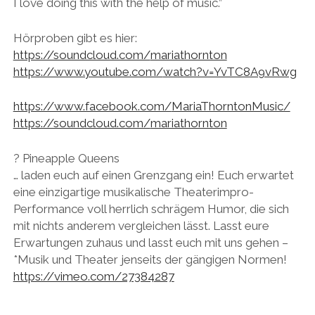
I love doing this with the help of music.”
Hörproben gibt es hier:
https://soundcloud.com/
mariathornton
https://www.youtube.com/
watch?v=YvTC8A9vRwg
https://www.facebook.com/
MariaThorntonMusic/
https://soundcloud.com/
mariathornton
? Pineapple Queens
… laden euch auf einen Grenzgang ein! Euch erwartet
eine einzigartige musikalische Theaterimpro-
Performance voll herrlich schrägem Humor, die sich
mit nichts anderem vergleichen lässt. Lasst eure
Erwartungen zuhaus und lasst euch mit uns gehen –
*Musik und Theater jenseits der gängigen Normen!
https://vimeo.com/27384287