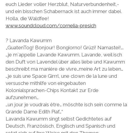
euch Lieder voller Herzblut, Naturverbundenheit,-
und ein bisschen Schabernack ist auch immer dabei.
Holla, die Waldfee!
www.soundcloud.com/
cornelia-presich
? Lavanda Kawumm
„GuatenTog! Bonjour! Bongiorno! Grüzi! Namastei!….
…je m`appelle Lavande Kawumm. Lavande, weil isch
den Duft von Lavendel über alles liebe und Kawumm
beschreibt ma maniére de vivre…meine Art zu leben…
…je suis une Space Girrrl, une clown de la lune und
versusche mithilfe von eingebauten
Kolonialsprachen-Chips Kontakt zur Erde
aufzunehmen…
…un jour je voudrais être… möschte isch sein comme la
Grande Dame Edith Piaf…“
Lavanda Kawumm singt selbst Gedichtetes auf
Deutsch, Französisch, Englisch und Spanisch und
setzt sich auf ihre Weise mit den Themen