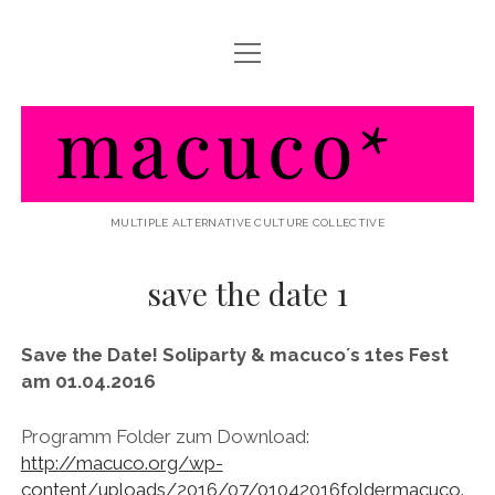
Menü
HOME
öffnen
ABOUT MACUCO
macuco
AKTIVITÃ¤TEN / WHAT WE DO
LINKS / FRIENDS & PARTNERS
MULTIPLE ALTERNATIVE CULTURE COLLECTIVE
save the date 1
Save the Date! Soliparty & macuco´s 1tes Fest
am 01.04.2016
Programm Folder zum Download:
http://macuco.org/wp-
content/uploads/2016/07/01042016foldermacuco.