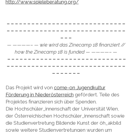
http://www.spieleberatung.org/
– – – – – – – – – – – – – – – – – – – – – – – – – – – – –
– – – – – – – – – – – – – – – – – – – – – – – – – – – – –
– – –
— ————– — wie wird das Zinecamp 18 finanziert //
how the Zinecamp 18 is funded — ————– —
– – – – – – – – – – – – – – – – – – – – – – – – – – – – –
– – – – – – – – – – – – – – – – – – – – – – – – – – – – –
– – – – – – –
Das Projekt wird von
come-on Jugendkultur
Förderung in Niederösterreich
gefördert. Teile des
Projektes finanzieren sich über Spenden.
Die Hochschüler_innenschaft der Universität Wien,
der Österreichischen Hochschüler_innenschaft sowie
die Studienvertretung Bildende Kunst der öh_akbild
sowie weitere Studienvertretungen wurden um