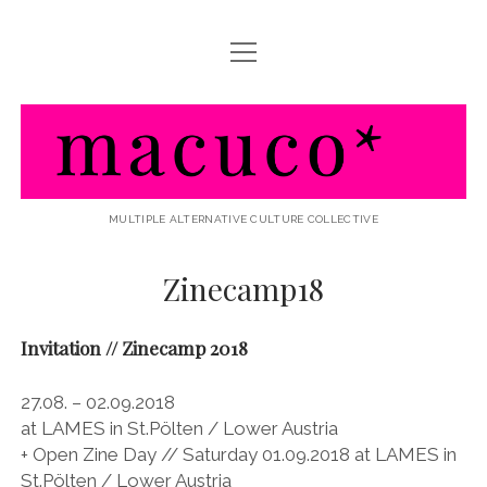
Menü
HOME
öffnen
ABOUT MACUCO
macuco
AKTIVITÃ¤TEN / WHAT WE DO
LINKS / FRIENDS & PARTNERS
MULTIPLE ALTERNATIVE CULTURE COLLECTIVE
Zinecamp18
Invitation // Zinecamp 2018
27.08. – 02.09.2018
at LAMES in St.Pölten / Lower Austria
+ Open Zine Day // Saturday 01.09.2018 at LAMES in
St.Pölten / Lower Austria