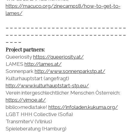
https://macuco.org/zinecamp18/how-to-get-to-
lames/
– – – – – – – – – – – – – – – – – – – – – – – – – – – – –
– – – – – – – – – – – – – – – – – – – – – – – – – – – – –
– – – –
Project partners:
Queeriosity
https://queeriosity.at/
LAMES
http://lames.at/
Sonnenpark
http://www.sonnenparkstp.at/
Kulturhauptstart (angefragt)
http://www.kulturhauptstart-stp.eu/
Verein intergeschlechtlicher Menschen Österreich:
https://vimoe.at/
biblio>media:take!
https://infoladen.kukuma.org/
LGBT HHH Collective (Sofia)
TransmiterV (Vilnius)
Spieleberatung (Hamburg)